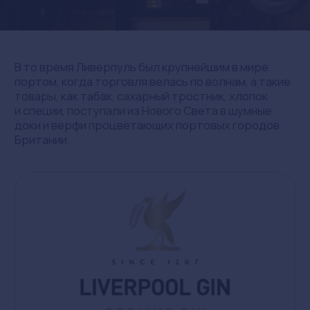
доки и верфи процветающих портовых городов
Британии.
Эта суперпремиум-коллекция олицетворяет
разнообразие и новизну, которую воплощает
город Ливерпуль, и включает в себя
органический джин Liverpool London Dry
и джин Liverpool Valencian Orange.
Продукция бренда