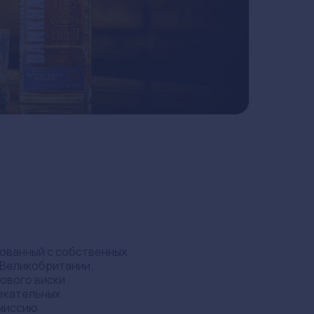
рованный с собственных
в Великобритании.
ового виски
лекательных
 миссию