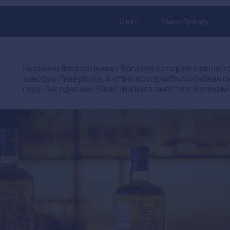
О нас
Наши бренды
Название Bankhall имеет богатую историю и являе
заводу в Ливерпуле, Англия, который был основан мн
году. Сегодня имя Bankhall живет вместе с Великим