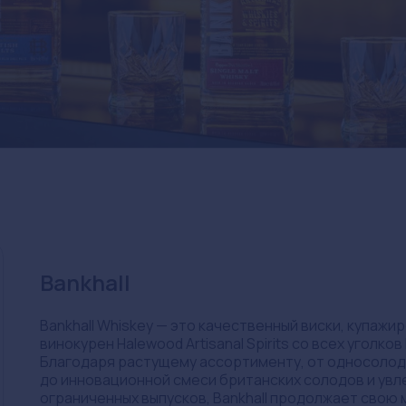
Bankhall
Bankhall Whiskey — это качественный виски, купажи
винокурен Halewood Artisanal Spirits со всех уголко
Благодаря растущему ассортименту, от односолод
до инновационной смеси британских солодов и ув
ограниченных выпусков, Bankhall продолжает свою