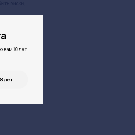
ыть виски,
та
о вам 18 лет
18 лет